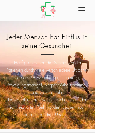
Jeder Mensch hat Einflus in
seine Gesundheit
Häufig entstehen die Schmerzen der
Patienten durch viele verschiedene Ursachen
- ob alte Gewohnheiten, Ernährung,
Bewegungsmangel, Körper/Arbeitshaltung,
und vielem mehr.
Daher fokussieren wir uns nicht nur auf den
schmerzhaften Punkt sondern suchen nach
der eigentlichen Ursache.